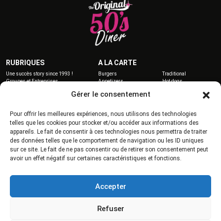
Histoire & valeurs
News
Fidelité
Groupes et Entreprises
RUBRIQUES
A LA CARTE
Devenir franchisé
Une succès story since 1993 !
Burgers
Traditional
Nous rejoindre
Groupes et Entreprises
Appetizers
Hot dogs
Devenir franchisé
Sandwiches
Desserts
Gérer le consentement
Contactez-nous
Salads
Drinks
Carte de fidelité
Tex Mex
Barista
Pour offrir les meilleures expériences, nous utilisons des technologies
telles que les cookies pour stocker et/ou accéder aux informations des
NOS RESTAURANTS
appareils. Le fait de consentir à ces technologies nous permettra de traiter
Tommy’s Donut Quiz
Angers-Beaucouzé (49)
des données telles que le comportement de navigation ou les ID uniques
Labège (31)
Lyon-Vaulx en Velin (69)
sur ce site. Le fait de ne pas consentir ou de retirer son consentement peut
City Toulouse (31)
Montauban (82)
Avignon – Le Pontet (84)
Moulins-les-Metz (57)
avoir un effet négatif sur certaines caractéristiques et fonctions.
Caen-Mondeville (14)
La Réunion (97)
Accepter
Refuser